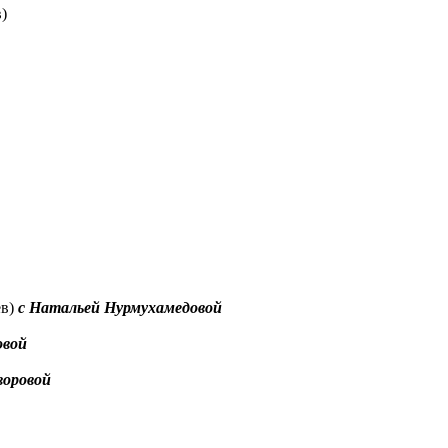
)
ев)
с Натальей Нурмухамедовой
овой
воровой