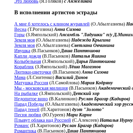
Это любовь
(Я.Голяков)
с Анжеликой
В исполнении артистов эстрады
А мне б хотелось с клином журавлей
(О.Абылгазиева)
На
Весна
(Т.Рогозина)
Анна Сизова
Горы
(З.Ямпольский)
Ансамбль "Ладушки" п/у Д.Миних
Земля моя
(О.Абылгазиева)
Надежда Крыгина
Земля моя
(О.Абылгазиева)
Светлана Овчинина
Ивушка
(В.Пасынков)
Даша Пантюшова
Капли дождя
(В.Пасынков)
Наталья Яшина
Колыбельная
(З.Ямпольский)
Дарья Пантюшова
Кораблик
(З.Ямпольский)
Лёша Магазнов
Лютики-цветочки
(В.Пасынков)
Анна Сизова
Мама
(Л.Снитенко)
Василий Динов
Матушка Россия
(Л.Самойлова)
Мария Кодряну
Мы - московская милиция
(В.Пасынков)
Академический а
На рыбалке
(З.Ямпольский)
Детский хор
Недопитое вино
(В.Калинкин)
Руслан Брагар (Кадиров)
Парад Победы
(О.Абылгазиева)
Академический хор русс
Парад теней
(П.Харитонов)
дуэт "Золото"
Песня любви
(Ю.Гуреев)
Мари Карне
Плывут облака над Россией
(С.Алексеев)
Наталья Нурму
Романс
(П.Харитонов)
Руслан Брагар (Кадиров)
Романтика
(В.Пасынков)
Даша Пантюшова