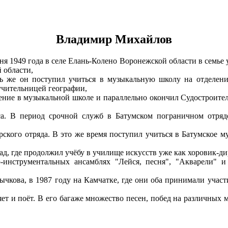
Владимир Михайлов
 1949 года в селе Елань-Колено Воронежской области в семье
 области,
есь же он поступил учиться в музыкальную школу на отделени
учительницей географии,
чение в музыкальной школе и параллельно окончил Судостроит
а. В период срочной служб в Батумском пограничном отряде 
рского отряда. В это же время поступил учиться в Батумское
д, где продолжил учёбу в училище искусств уже как хоровик-ди
-инструментальных ансамблях "Лейся, песня", "Акварели" и
чкова, в 1987 году на Камчатке, где они оба принимали участ
яет и поёт. В его багаже множество песен, побед на различных м