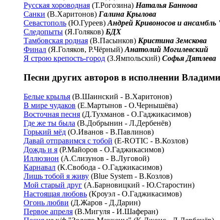
Русская хороводная
(Т.Рогозина)
Наталья Баннова
Санки
(В.Харитонов)
Галина Крылова
Севастополь
(Ю.Гуреев)
Андрей Кривоносов и ансамбль 
Следопыты
(Я.Голяков)
БДХ
Тамбовская родная
(В.Пасынков)
Кристина Земскова
Финал
(Я.Голяков, Р.Чёрный)
Анатолий Могилевcкий
Я строю крепость-город
(З.Ямпольский)
Софья Дятлева
Песни других авторов в исполнении Владим
Белые крылья
(В.Шаинский - В.Харитонов)
В мире чудаков
(Е.Мартынов - О.Чернышёва)
Восточная песня
(Д.Тухманов - О.Гаджикасимов)
Где же ты была
(В.Добрынин - Л.Дербенёв)
Горький мёд
(О.Иванов - В.Павлинов)
Давай отправимся с тобой
(E-ROTIC - В.Козлов)
Дождь и я
(Р.Майоров - О.Гаджикасимов)
Иллюзион
(А.Слизунов - В.Луговой)
Карнавал
(К.Свобода - О.Гаджикасимов)
Лишь тобой я живу
(Blue System - В.Козлов)
Мой старый друг
(А.Барновицкий - Ю.Старостин)
Настоящая любовь
(Кроуэл - О.Гаджикасимов)
Огонь любви
(Д.Жаров - Д.Дарин)
Первое апреля
(В.Мигуля - И.Шаферан)