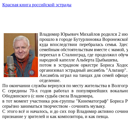
Красная книга российской эстрады
Владимир Юрьевич Михайлов родился 2 июня
прошло в городе Бутурлиновка Воронежской
куда впоследствии перебралась семья. Зд
семейным обстоятельствам вместе с мамой, 
переехал в Сталинград, где продолжил обу
народной капелле Альберта Цыбышева,
потом в эстрадном оркестре Бориса Ходос
организовал эстрадный ансамбль "Альтаир".
Ансамбль играл на танцах для семей офице
отделение.
По окончании службы вернулся по месту жительства в Волгогра
С середины 70-х годов работал в популярнейших вокально
Ободзинского (с ним судьба свела Владимира,
в тот момент участника рок-группы "Кинематограф" Бориса Ры
серьёзно заниматься творчеством - сочинять музыку.
С этого всё и началось, и до сих пор Владимир активно сочин
признание у зрителей и как композитора, и как певца.