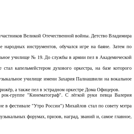
 участников Великой Отечественной войны. Детство Владимира
е народных инструментов, обучался игре на баяне. Затем по
ельное училище № 19. До службы в армии пел в Академической
стал капельмейстером духового оркестра, на базе которого
 музыкальное училище имени Захария Палиашвили на вокальное
рижёр, а также пел в эстрадном оркестре Дома Офицеров.
 рок-группе "Кинематограф". С лёгкой руки певца Валерия
ие в фестивале "Утро России") Михайлов стал по совету мэтра
узыкальных форумах, призов, наград, званий и, самое главное,