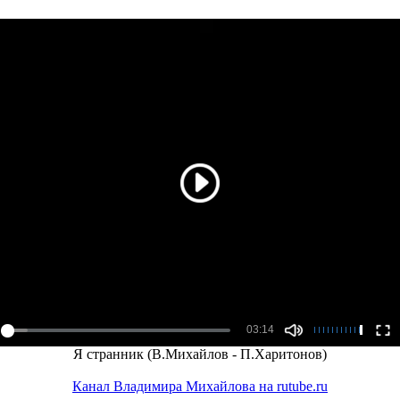
Я странник (В.Михайлов - П.Харитонов)
Канал Владимира Михайлова на rutube.ru