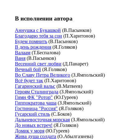
В исполнении автора
Аннушка с Букашкой
(В.Пасынков)
Благодарю тебя за сон
(П.Харитонов)
Будем помнить
(В.Пасынков)
В день рождения
(Я.Голяков)
Валаам
(Т.Беспалова)
Ваня
(В.Пасынков)
Весенний свет любви
(Д.Панарет)
Вечный бой
(Я.Голяков)
Во Славу Петра Великого
(З.Ямпольский)
Всё будет так
(П.Харитонов)
Гагаринский вальс
(В.Матвеев)
Героям Сталинграда
(З.Ямпольский)
Гимн ФК "Ротор"
(Ю.Гуреев)
Гиппократова чаша
(З.Ямпольский)
Гостиница "Россия"
(Я.Голяков)
Гусарский стиль
(С.Боков)
Дальневосточная морская
(З.Ямпольский)
До новых встреч!
(Я.Голяков)
Домик у моря
(Ю.Гуреев)
Жива душа солдата
(О.Абылгазиева)