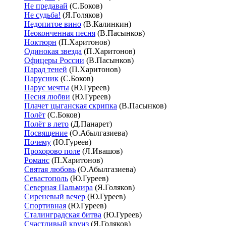
Не предавай
(С.Боков)
Не судьба!
(Я.Голяков)
Недопитое вино
(В.Калинкин)
Неоконченная песня
(В.Пасынков)
Ноктюрн
(П.Харитонов)
Одинокая звезда
(П.Харитонов)
Офицеры России
(В.Пасынков)
Парад теней
(П.Харитонов)
Парусник
(С.Боков)
Парус мечты
(Ю.Гуреев)
Песня любви
(Ю.Гуреев)
Плачет цыганская скрипка
(В.Пасынков)
Полёт
(С.Боков)
Полёт в лето
(Д.Панарет)
Посвящение
(О.Абылгазиева)
Почему
(Ю.Гуреев)
Прохорово поле
(Л.Ивашов)
Романс
(П.Харитонов)
Святая любовь
(О.Абылгазиева)
Севастополь
(Ю.Гуреев)
Северная Пальмира
(Я.Голяков)
Сиреневый вечер
(Ю.Гуреев)
Спортивная
(Ю.Гуреев)
Сталинградская битва
(Ю.Гуреев)
Счастливый круиз
(Я.Голяков)