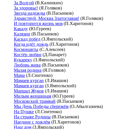
За Волгой
(В.Калинкин)
За здоровье!
(Я.Голяков)
Звезда надежды
(В.Пасынков)
Здравствуй, Москва Златоглавая!
(Я.Голяков)
И повторится жизнь моя
(П.Харитонов)
Какаду
(Ю.Гуреев)
Калязин
(В.Пасынков)
Каскад побед
(З.Ямпольский)
Когда идёт дождь
(П.Харитонов)
Космонавты
(С.Алексеев)
Костёр любви
(Д.Панарет)
Кукареку
(З.Ямпольский)
Любовь жива
(В.Пасынков)
Малая родина
(Я.Голяков)
Мама
(Л.Снитенко)
Мамаев курган
(Л.Ивашов)
Мамаев курган
(З.Ямпольский)
Маршал Жуков
(Л.Ивашов)
Милым женщинам
(Ю.Гуреев)
Московский трамвай
(В.Пасынков)
Мы День Победы сбережём
(О.Абылгазиева)
На Пушке
(Л.Снитенко)
На страже Родины
(В.Пасынков)
Наедине с дождём
(П.Харитонов)
Наш дом
(З.Ямпольский)