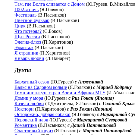
Там, где Волга сливается с Доном
(Ю.Гуреев, В.Михайлов
1002-я ночь
(Я.Голяков)
Фестиваль
(В.Пасынков)
Цветной бульвар
(В.Пасынков)
Цирк
(В.Пасынков)
Что потерял?
(С.Боков)
Щит России
(В.Пасынков)
Элегия-блюз
(П.Харитонов)
Эрмитаж
(В.Пасынков)
Я странник
(П.Харитонов)
Январь любви
(Д.Панарет)
Дуэты
Бархатный сезон
(Ю.Гуреев)
с Анжеликой
Вальс на Садовом кольце
(Я.Голяков)
с Марией Кодряну
Гимн института стран Азии и Африки МГУ
(И.Абылгази
Домик у моря
(Ю.Гуреев)
с Риэ Гокан (Япония)
Качели любви
(Т.Дмитриева, Я.Голяков)
с Галиной Крыл
Ноктюрн
(П.Харитонов)
с Риэ Гокан (Япония)
Осторожно, добрая собака!
(Я.Голяков)
с Маргаритой Су
Перовский парк
(Ю.Гуреев)
с Маргаритой Суворовой
Романтика
(В.Пасынков)
с Дашей Пантюшовой
Счастливый круиз
(Я.Голяков)
с Мариной Пономарёвой