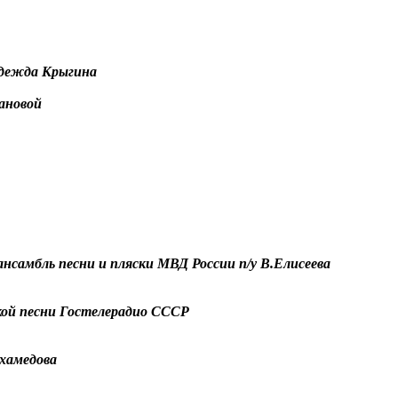
дежда Крыгина
ановой
нсамбль песни и пляски МВД России п/у В.Елисеева
кой песни Гостелерадио СССР
хамедова